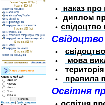
наказ про 
диплом пр
свідоцтво 
Свідоцтво
свідоцтво
мова вик
територія
Наше опитування
правила п
Оцените мой сайт
Отлично
Хорошо
Освітня пр
Неплохо
Плохо
Ужасно
освітня пр
Результати
|
Архів опитувань