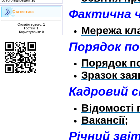
Всього відповідей:
26
Фактична ч
Статистика
Онлайн всього:
1
Мережа кла
Гостей:
1
Користувачів:
0
Порядок по
Порядок по
Зразок зая
Кадровий с
Відомості 
Вакансії;
Річний зві