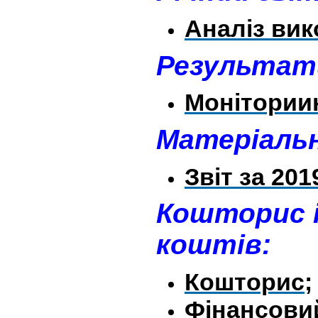
Аналіз вик
Результати
Моніториин
Матеріальн
Звіт за 201
Кошторис і
коштів:
Кошторис;
Фінансовий 