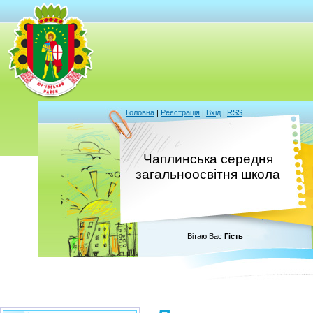
Головна
|
Реєстрація
|
Вхід
|
RSS
Чаплинська середня
загальноосвітня школа
Вітаю Вас
Гість