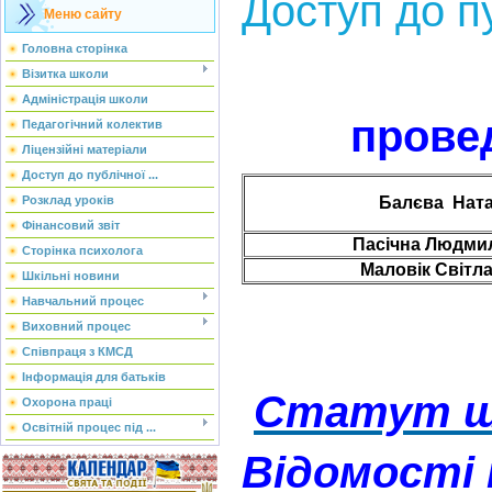
Доступ до п
Меню сайту
Головна сторінка
Візитка школи
Адміністрація школи
прове
Педагогічний колектив
Ліцензійні матеріали
Доступ до публічної ...
Балєва Ната
Розклад уроків
Фінансовий звіт
Пасічна Людми
Сторінка психолога
Маловік Світл
Шкільні новини
Навчальний процес
Виховний процес
Співпраця з КМСД
Інформація для батьків
Статут ш
Охорона праці
Освітній процес під ...
Відомості 