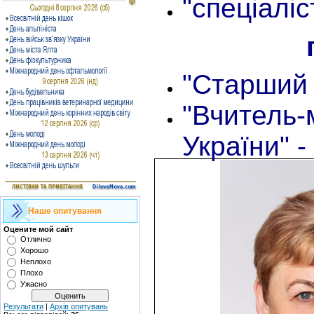
"спеціаліст
"Старший 
"Вчитель-м
України" - 
Наше опитування
Оцените мой сайт
Отлично
Хорошо
Неплохо
Плохо
Ужасно
Результати
|
Архів опитувань