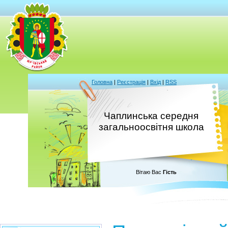
Головна
|
Реєстрація
|
Вхід
|
RSS
Чаплинська середня
загальноосвітня школа
Вітаю Вас
Гість