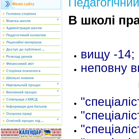
Педагогічний
Меню сайту
Головна сторінка
В школі пр
Візитка школи
Адміністрація школи
мають
Педагогічний колектив
Ліцензійні матеріали
вищу -14;
Доступ до публічної ...
Розклад уроків
неповну в
Фінансовий звіт
Сторінка психолога
Шкільні новини
Навчальний процес
Виховний процес
"спеціаліс
Співпраця з КМСД
Інформація для батьків
"спеціаліст
Охорона праці
Освітній процес під ...
"спеціаліст