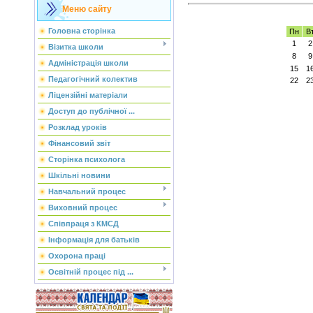
Меню сайту
Головна сторінка
Пн
В
1
2
Візитка школи
8
9
Адміністрація школи
15
1
Педагогічний колектив
22
2
Ліцензійні матеріали
Доступ до публічної ...
Розклад уроків
Фінансовий звіт
Сторінка психолога
Шкільні новини
Навчальний процес
Виховний процес
Співпраця з КМСД
Інформація для батьків
Охорона праці
Освітній процес під ...