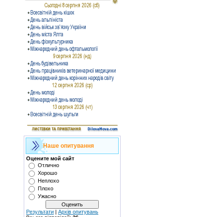
Наше опитування
Оцените мой сайт
Отлично
Хорошо
Неплохо
Плохо
Ужасно
Результати
|
Архів опитувань