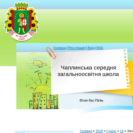
Головна
|
Реєстрація
|
Вхід
|
RSS
Чаплинська середня
загальноосвітня школа
Вітаю Вас
Гість
Головна
»
2018
»
Січень
»
16
» Заг