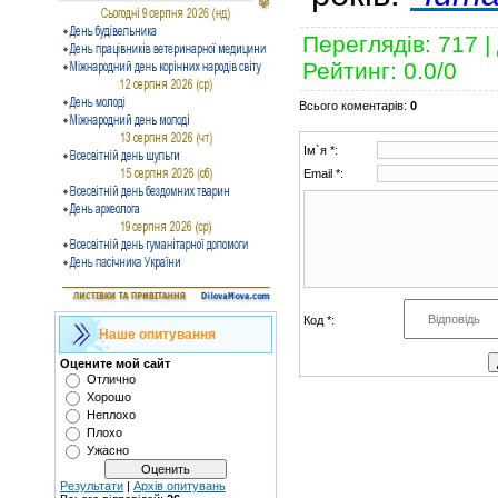
Переглядів
:
717
|
Рейтинг
:
0.0
/
0
Всього коментарів
:
0
Ім`я *:
Email *:
Код *:
Наше опитування
Оцените мой сайт
Отлично
Хорошо
Неплохо
Плохо
Ужасно
Результати
|
Архів опитувань