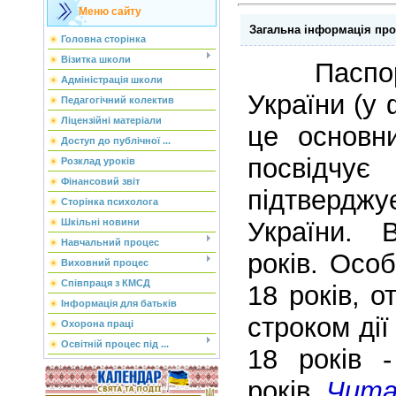
Меню сайту
Загальна інформація про
Головна сторінка
Візитка школи
Паспорт
Адміністрація школи
України (у 
Педагогічний колектив
Ліцензійні матеріали
це основн
Доступ до публічної ...
посвідч
Розклад уроків
Фінансовий звіт
підтвердж
Сторінка психолога
України. 
Шкільні новини
Навчальний процес
років. Особ
Виховний процес
Співпраця з КМСД
18 років, 
Інформація для батьків
строком дії
Охорона праці
Освітній процес під ...
18 років -
років.
Чита