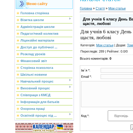
Меню сайту
Головна
»
Статті
»
Мои статьи
Головна сторінка
Для учнів 6 класу День Ва
Візитка школи
щастя, любові
Адміністрація школи
Для учнів 6 класу День 
Педагогічний колектив
щастя, любові
Ліцензійні матеріали
Категорія
:
Мои статьи
|
Додав
:
Том
Доступ до публічної ...
Переглядів
:
289
|
Рейтинг
:
0.0
/
0
Розклад уроків
Всього коментарів
:
0
Фінансовий звіт
Сторінка психолога
Ім`я *:
Шкільні новини
Email *:
Навчальний процес
Виховний процес
Співпраця з КМСД
Інформація для батьків
Охорона праці
Освітній процес під ...
Код *: