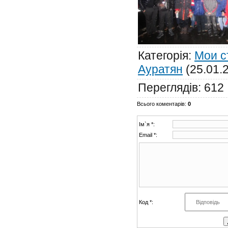
Категорія
:
Мои с
Ауратян
(25.01.
Переглядів
:
612
Всього коментарів
:
0
Ім`я *:
Email *:
Код *: