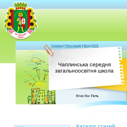
Головна
|
Реєстрація
|
Вхід
|
RSS
Чаплинська середня
загальноосвітня школа
Вітаю Вас
Гість
Каталог статей