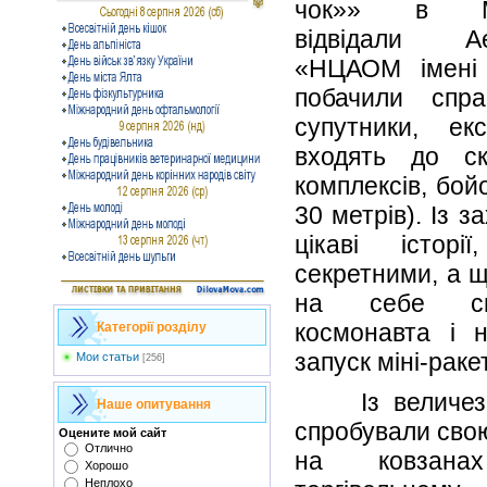
чок»» в Мо
відвідали А
«НЦАОМ імені
побачили справ
супутники, ек
входять до ск
комплексів, бой
30 метрів). Із 
цікаві істор
секретними, а 
на себе спр
космонавта і н
Категорії розділу
запуск міні-рак
Мои статьи
[256]
Із величезни
Наше опитування
спробували свою
Оцените мой сайт
Отлично
на ковзана
Хорошо
Неплохо