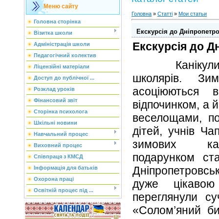
Меню сайту
Головна
»
Статті
»
Мои статьи
Головна сторінка
Екскурсія до Дніпропетр
Візитка школи
Екскурсія до Д
Адміністрація школи
Педагогічний колектив
Канікули – 
Ліцензійні матеріали
школярів. Зи
Доступ до публічної ...
асоціюються
Розклад уроків
Фінансовий звіт
відпочинком, а 
Сторінка психолога
веселощами, п
Шкільні новини
дітей, учнів Ч
Навчальний процес
зимових кан
Виховний процес
подарунком ста
Співпраця з КМСД
Дніпропетровсь
Інформація для батьків
Охорона праці
дуже цікавою
Освітній процес під ...
переглянули су
«Солом’яний би