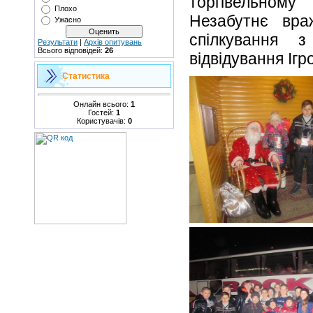
торгівельном
Плохо
Незабутнє вра
Ужасно
спілкування 
Результати
|
Архів опитувань
Всього відповідей:
26
відвідування Ігр
Статистика
Онлайн всього:
1
Гостей:
1
Користувачів:
0