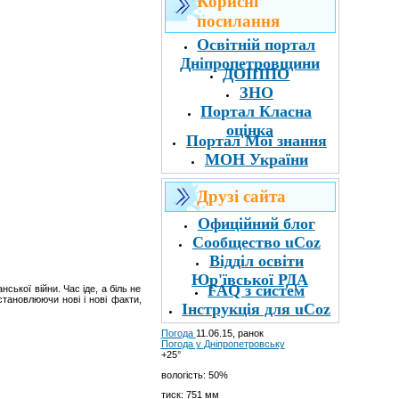
Корисні
посилання
Освітній портал
Дніпропетровщини
ДОІППО
ЗНО
Портал Класна
оцінка
Портал Мої знання
МОН України
Друзі сайта
Офиційний блог
Сообщество uCoz
Відділ оcвіти
Юр'ївської РДА
FAQ з систем
ської війни. Час іде, а біль не
становлюючи нові і нові факти,
І
нструкція для uCoz
Погода
11.06.15, ранок
Погода у
Дніпропетровську
+25°
вологість:
50%
тиск:
751 мм