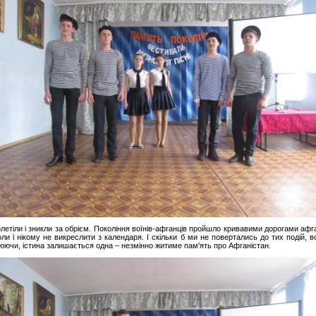
етіли і зникли за обрієм. Покоління воїнів-афганців пройшло кривавими дорогами афган
ли і нікому не викреслити з календаря. І скільки б ми не повертались до тих подій, в
юючи, істина залишається одна – незмінно житиме пам'ять про Афганістан.