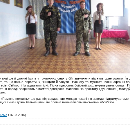
нці ще й донині йдуть у тривожних снах у бій, затуляючи від куль одне одного. Їм 
ті, та ще важче вирвати їх, знищити й забути. Наснагу та мужність воїни-афганці по
терів. Стійкості їм додавали пісні. Пісня підносила бойовий дух, згуртовувала солдат. Пі
ють в народі; зберігають в пам’яті довгі роки. Напевне, за простоту і душевність, мелоді
ині.
Пам'ять поколінь» ще раз підтвердив, що молоде покоління завжди підтримуватиме 
щих синів і дочок батьківщини, які сповна виконали свій військовий обов’язок.
Тома
(16.03.2016)
0