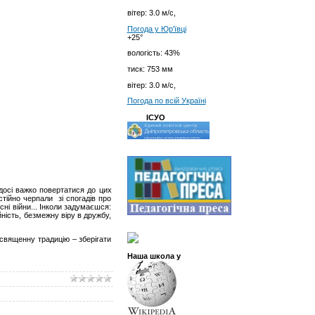
вітер:
3.0 м/с,
Погода у
Юр'ївці
+25°
вологість:
43%
тиск:
753 мм
вітер:
3.0 м/с,
Погода по всій Україні
ІСУО
досі важко повертатися до цих
стійно черпали зі спогадів про
сні війни... Інколи задумаєшся:
йність, безмежну віру в дружбу,
священну традицію – зберігати
Наша школа у