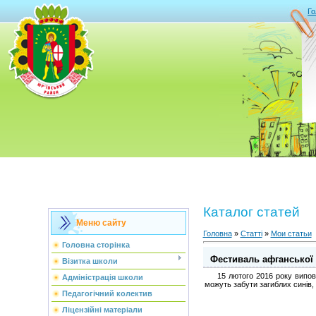
Го
Каталог статей
Меню сайту
Головна
»
Статті
»
Мои статьи
Головна сторінка
Фестиваль афганської 
Візитка школи
15 лютого 2016 року виповнюєт
Адміністрація школи
можуть забути загиблих синів, а
Педагогічний колектив
Ліцензійні матеріали