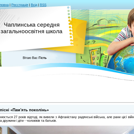
ловна
|
Реєстрація
|
Вхід
|
RSS
Чаплинська середня
загальноосвітня школа
Вітаю Вас
Гість
пісні «Пам'ять поколінь»
ься 27 років відтоді, як вивели з Афганістану радянські війська, але рани цієї війни
 дружини і діти ‑ чоловіків та батьків.