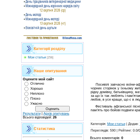
Категорії розділу
Мои статьи
[256]
Наше опитування
Оцените мой сайт
Отлично
Посивілі завчасно воїни-афга
чорних сторінок у їхньому жит
Хорошо
рідну домівку, батьківщину, ма
Неплохо
за що їх так люблять і пам’ята
Плохо
любов, в усе краще, що є в люд
Ужасно
Фестиваль афганської пісні «
пам’ять про бойові подвиги кра
Результати
|
Архів опитувань
Всього відповідей:
26
Категорія
:
Мои статьи
|
Додав
:
Статистика
Переглядів
:
590
|
Рейтинг
:
0.0
/
Всього коментарів
:
0