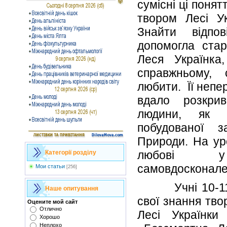
сумісні ці понят
твором Лесі Ук
Знайти відпо
допомогла стар
Леся Українка
справжньому, 
любити. Її непе
вдало розкрив
людини, як у
побудованої з
Природи. На ур
любові у 
Категорії розділу
самовдосконале
Мои статьи
[256]
Учні 10-11 к
Наше опитування
свої знання тво
Оцените мой сайт
Отлично
Лесі Українки
Хорошо
Неплохо