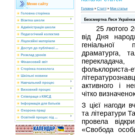
Меню сайту
Головна
»
Статті
»
Мои статьи
Головна сторінка
Безсмертна Леся Українка 
Візитка школи
25 лютого 201
Адміністрація школи
Педагогічний колектив
від Дня народ
Ліцензійні матеріали
геніальної п
Доступ до публічної ...
драматурга, та
Розклад уроків
перекладача, 
Фінансовий звіт
фольклориста-е
Сторінка психолога
літературознавц
Шкільні новини
Навчальний процес
активного і н
Виховний процес
чітко визначено
Співпраця з КМСД
З цієї нагоди в
Інформація для батьків
Охорона праці
та літератури Т
Освітній процес під ...
провела відкр
«Свобода особи