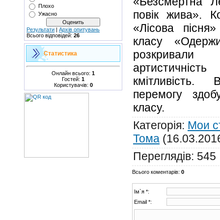
«Безсмертна Л
Плохо
повік жива». К
Ужасно
«Лісова пісня
Результати
|
Архів опитувань
Всього відповідей:
26
класу «Одерж
розкривали
Статистика
артистичність 
Онлайн всього:
1
кмітливість.
Гостей:
1
Користувачів:
0
перемогу здоб
класу.
Категорія
:
Мои с
Тома
(16.03.201
Переглядів
:
545
Всього коментарів
:
0
Ім`я *:
Email *: