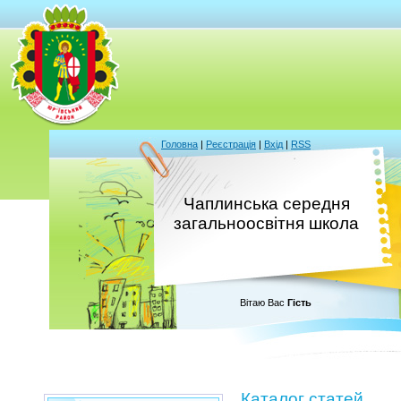
Головна
|
Реєстрація
|
Вхід
|
RSS
Чаплинська середня
загальноосвітня школа
Вітаю Вас
Гість
Каталог статей