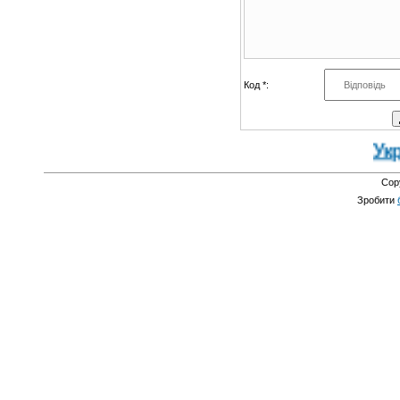
Код *:
Украї
Cop
Зробити