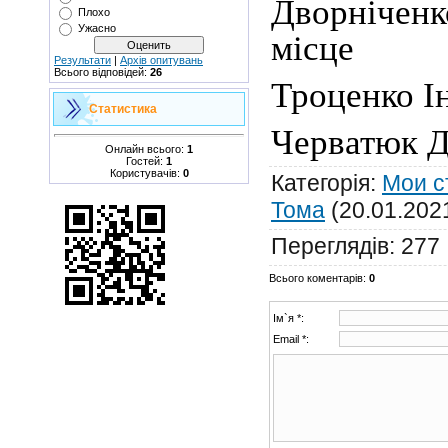
Дворнічен
Плохо
Ужасно
місце
Результати
|
Архів опитувань
Всього відповідей:
26
Троценко Ін
Статистика
Черватюк Ді
Онлайн всього:
1
Гостей:
1
Користувачів:
0
Категорія
:
Мои с
Тома
(20.01.202
Переглядів
:
277
Всього коментарів
:
0
Ім`я *:
Email *: