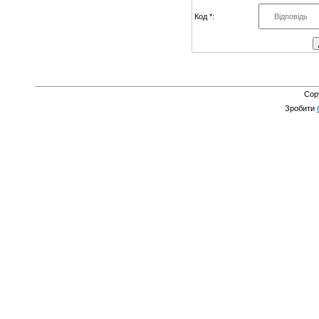
Код *:
Ук
Cop
Зробити