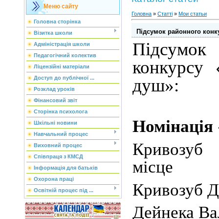
Меню сайту
Головна
»
Статті
»
Мои статьи
Головна сторінка
Підсумок районного конк
Візитка школи
Підсумо
Адміністрація школи
Педагогічний колектив
конкурсу
Ліцензійні матеріали
Доступ до публічної ...
душ»:
Розклад уроків
Фінансовий звіт
Сторінка психолога
Номінація 
Шкільні новини
Навчальний процес
Кривозуб 
Виховний процес
Співпраця з КМСД
місце
Інформація для батьків
Охорона праці
Кривозуб Да
Освітній процес під ...
Дейнека Вал