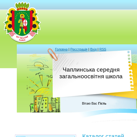
Головна
|
Реєстрація
|
Вхід
|
RSS
Чаплинська середня
загальноосвітня школа
Вітаю Вас
Гість
Каталог статей