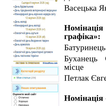
Васецька Ян
Номінаці
графіка»:
Батуринець 
Буханець 
місце
Категорії розділу
Петлак Євге
Мои статьи
[256]
Наше опитування
Оцените мой сайт
Номінація
Отлично
Хорошо
Неплохо