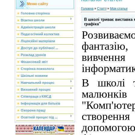
Меню сайту
Головна
»
Статті
»
Мои статьи
Головна сторінка
В школі триває виставка 
Візитка школи
графіка"
Адміністрація школи
Розвиває
Педагогічний колектив
Ліцензійні матеріали
фантазію
Доступ до публічної ...
вивчення
Розклад уроків
Фінансовий звіт
інформатик
Сторінка психолога
Шкільні новини
В школі т
Навчальний процес
малюнків
Виховний процес
Співпраця з КМСД
"Комп'ютер
Інформація для батьків
Охорона праці
створенн
Освітній процес під ...
допомого