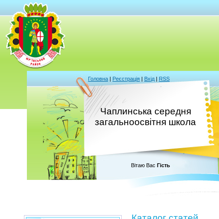
Головна
|
Реєстрація
|
Вхід
|
RSS
Чаплинська середня
загальноосвітня школа
Вітаю Вас
Гість
Каталог статей