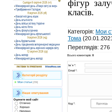
фігур залу
класів.
Категорія
:
Мои с
Тома
(20.01.202
Переглядів
:
276
Всього коментарів
:
0
Ім`я *:
Email *:
Категорії розділу
Мои статьи
[256]
Наше опитування
Оцените мой сайт
Отлично
Код *:
Хорошо
Неплохо