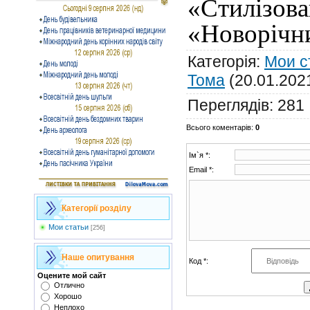
«Стилізо
«Новорічн
Категорія
:
Мои с
Тома
(20.01.202
Переглядів
:
281
Всього коментарів
:
0
Ім`я *:
Email *:
Категорії розділу
Мои статьи
[256]
Наше опитування
Код *:
Оцените мой сайт
Отлично
Хорошо
Неплохо