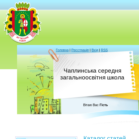
Головна
|
Реєстрація
|
Вхід
|
RSS
Чаплинська середня
загальноосвітня школа
Вітаю Вас
Гість
Каталог статей