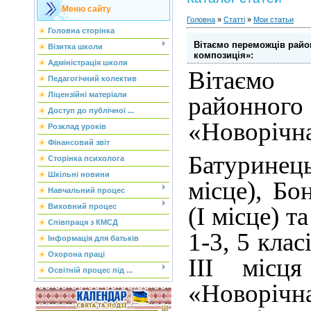
Меню сайту
Головна
»
Статті
»
Мои статьи
Головна сторінка
Вітаємо переможців райо
Візитка школи
композиція»:
Адміністрація школи
Вітаємо
Педагогічний колектив
Ліцензійні матеріали
районно
Доступ до публічної ...
«Новорічна
Розклад уроків
Фінансовий звіт
Батурине
Сторінка психолога
Шкільні новини
місце), Бо
Навчальний процес
(І місце) т
Виховний процес
Співпраця з КМСД
1-3, 5 класі
Інформація для батьків
Охорона праці
ІІІ місц
Освітній процес під ...
«Новорічн