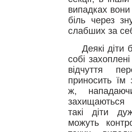
випадках вони
біль через з
слабших за се
Деякі діти 
собі захоплені
відчуття пе
приносить їм 
ж, нападаю
захищаються 
такі діти ду
можуть контр