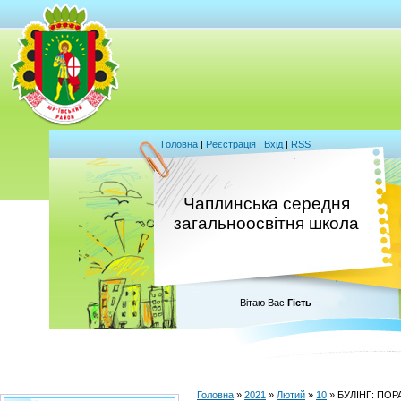
Головна
|
Реєстрація
|
Вхід
|
RSS
Чаплинська середня
загальноосвітня школа
Вітаю Вас
Гість
Головна
»
2021
»
Лютий
»
10
» БУЛІНГ: ПОР