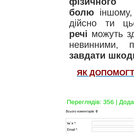
фізичного
болю
іншому,
дійсно ти ц
речі
можуть зд
невинними,
завдати шкод
ЯК ДОПОМОГТ
Переглядів
:
356
|
Дода
Всього коментарів
:
0
Ім`я *:
Email *: