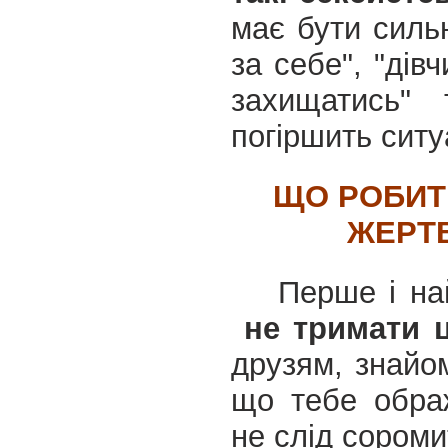
має бути силь
за себе", "дів
захищатись" 
погіршить ситу
ЩО РОБИТ
ЖЕРТВ
Перше і на
не тримати ц
друзям, знайо
що тебе обра
не слід сороми