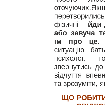
оточуючих.
Якщ
перетворили
фізичні –
йди 
або завуча т
їм про це
.
ситуацію бать
психолог, 
звернутись до
відчуття впев
та зрозуміти, я
ЩО РОБИТИ