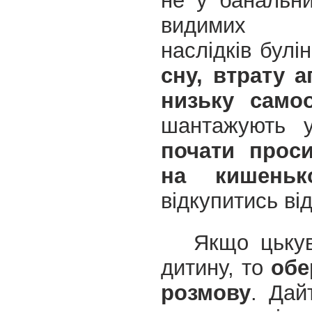
не у банальн
видимих
наслідків булі
сну, втрату а
низьку самоо
шантажують 
почати проси
на кишеньк
відкупитись ві
Якщо цьку
дитину, то
обе
розмову
. Дай