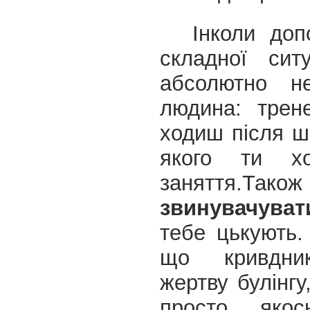
Інколи доп
складної сит
абсолютно н
людина: трен
ходиш після ш
якого ти х
заняття.
Та
звинувачуват
тебе цькують.
що кривдни
жертву булінгу
просто якос