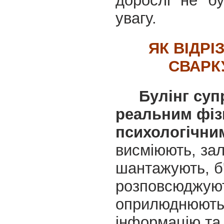
дорослі не б
увагу.
ЯК ВІДРІ
СВАРК
Булінг
суп
реальним фіз
психологічни
висміюють, за
шантажують, б'
розповсюджуют
оприлюднюють
інформацію та