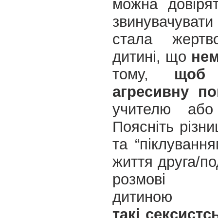
можна довіря
звинувачуват
стала жертво
дитині, що
нем
тому,
щоб
агресивну по
учителю або
Поясніть різни
та “піклуванн
життя друга/по
роз
дитин
такі сексистс