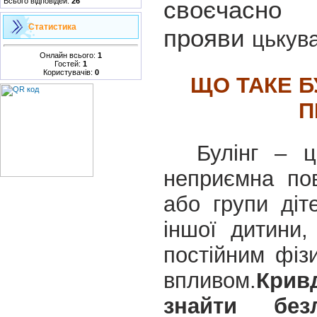
своєчасн
Всього відповідей:
26
Статистика
прояви
цькув
Онлайн всього:
1
Гостей:
1
Користувачів:
0
ЩО ТАКЕ Б
П
Булінг
– це
неприємна пов
або групи ді
іншої дитини
постійним фіз
впливом.
Кри
знайти бе