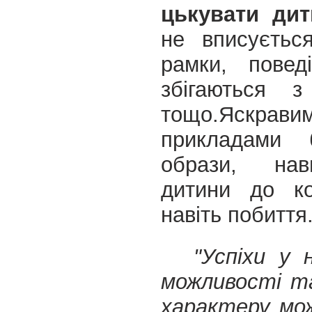
цькувати дит
не вписуєтьс
рамки, повед
збігаються з
тощо.
Яскрави
прикладами 
образи, нав
дитини до ко
навіть побиття
"Успіхи у 
можливості т
характеру мо