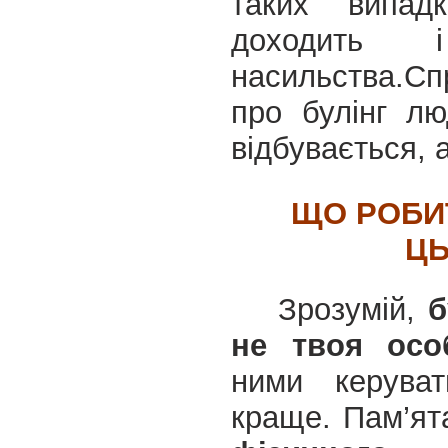
таких випад
доходить 
насильства.
Сп
про булінг л
відбувається, 
ЩО РОБИ
ЦЬ
Зрозумій,
б
не твоя особ
ними керува
краще. Пам’я