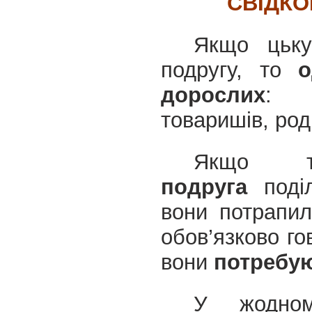
СВІДКО
Якщо цьку
подругу, то
о
дорослих
: в
товаришів, род
Якщо 
подруга
поді
вони потрапил
обов’язково г
вони
потребую
У жодно