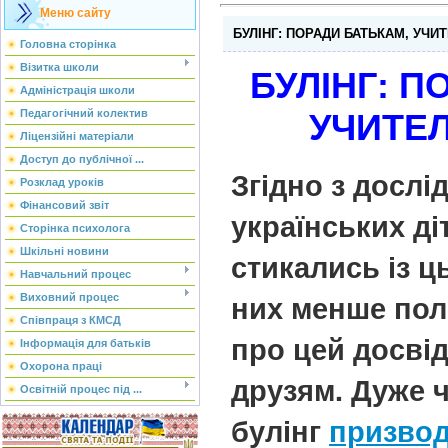
Меню сайту
БУЛІНГ: ПОРАДИ БАТЬКАМ, УЧИ
Головна сторінка
Візитка школи
БУЛІНГ: П
Адміністрація школи
УЧИТЕЛ
Педагогічний колектив
Ліцензійні матеріали
Доступ до публічної ...
Згідно з досл
Розклад уроків
Фінансовий звіт
українських ді
Сторінка психолога
Шкільні новини
стикались із ц
Навчальний процес
них менше пол
Виховний процес
Співпраця з КМСД
про цей досвід
Інформація для батьків
Охорона праці
друзям. Дуже 
Освітній процес під ...
булінг
призвод