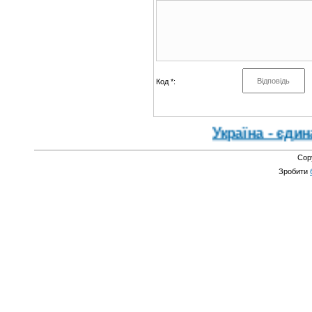
Код *:
Україна - єдина країн
Cop
Зробити