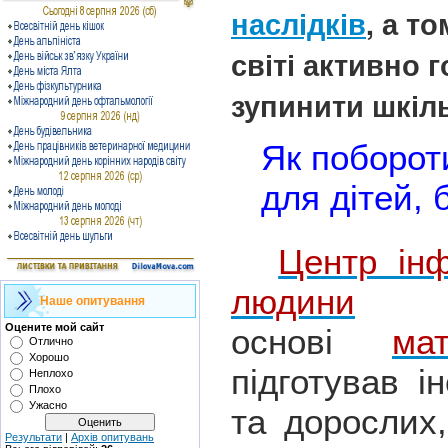
наслідків
, а т
світі активно 
зупинити шкіл
Як поборо
для дітей, 
Центр інф
людини
Наше опитування
Оцените мой сайт
основі
мат
Отлично
Хорошо
підготував і
Неплохо
Плохо
Ужасно
та дорослих
Результати
|
Архів опитувань