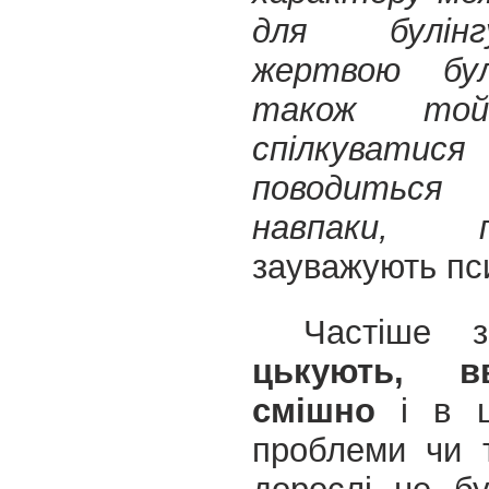
для булін
жертвою бу
також той
спілкуватися
поводиться
навпаки, пр
зауважують пс
Частіше
цькують, 
смішно
і в ц
проблеми чи т