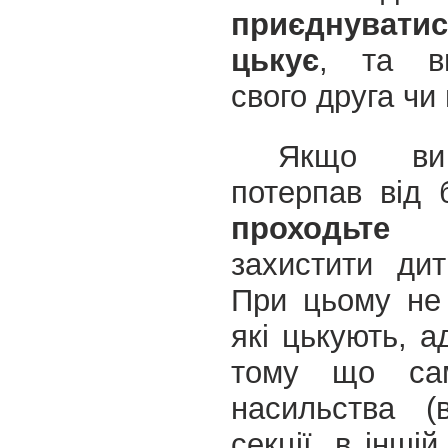
приєднуват
цькує
, та в
свого друга чи
Якщо ви
потерпав від 
проходьте 
захистити ди
При цьому не 
які цькують, а
тому що сам
насильства (
секції, в інші