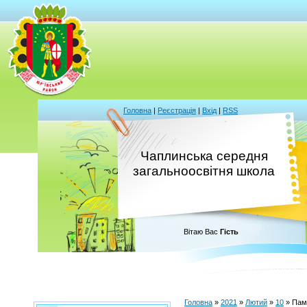
Головна
|
Реєстрація
|
Вхід
|
RSS
Чаплинська середня
загальноосвітня школа
Вітаю Вас
Гість
Головна
»
2021
»
Лютий
»
10
» Пам'