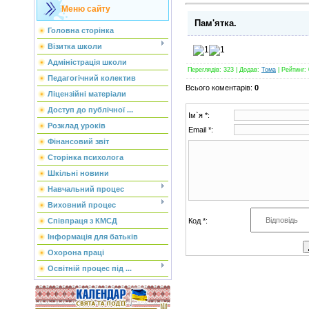
Меню сайту
Пам'ятка.
Головна сторінка
Візитка школи
Адміністрація школи
Переглядів
:
323
|
Додав
:
Тома
|
Рейтинг
:
Педагогічний колектив
Всього коментарів
:
0
Ліцензійні матеріали
Доступ до публічної ...
Ім`я *:
Розклад уроків
Email *:
Фінансовий звіт
Сторінка психолога
Шкільні новини
Навчальний процес
Виховний процес
Код *:
Співпраця з КМСД
Інформація для батьків
Охорона праці
Освітній процес під ...