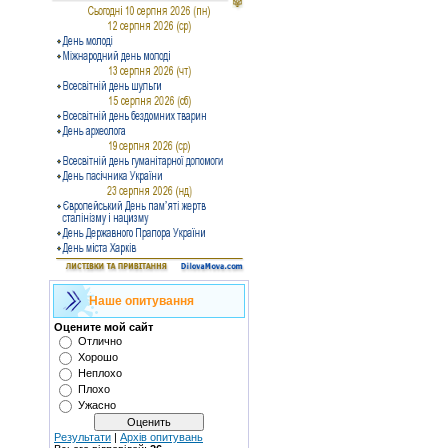
Наше опитування
Оцените мой сайт
Отлично
Хорошо
Неплохо
Плохо
Ужасно
Результати
|
Архів опитувань