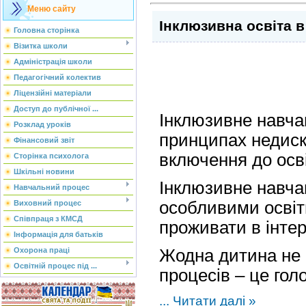
Меню сайту
Інклюзивна освіта в
Головна сторінка
Візитка школи
Адміністрація школи
Педагогічний колектив
Ліцензійні матеріали
Доступ до публічної ...
Інклюзивне навча
Розклад уроків
принципах недиск
Фінансовий звіт
включення до осві
Сторінка психолога
Шкільні новини
Інклюзивне навчан
Навчальний процес
особливими освіт
Виховний процес
Співпраця з КМСД
проживати в інтер
Інформація для батьків
Жодна дитина не м
Охорона праці
Освітній процес під ...
процесів – це гол
...
Читати далі »