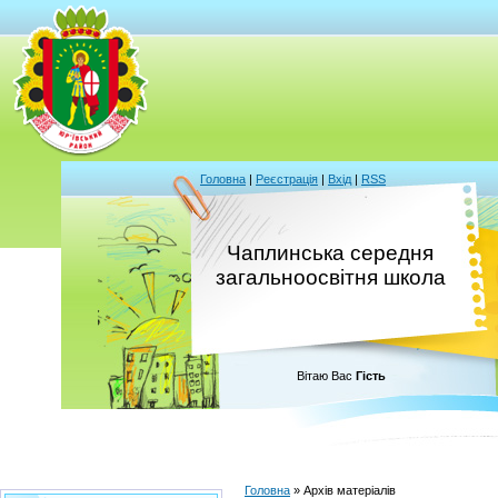
Головна
|
Реєстрація
|
Вхід
|
RSS
Чаплинська середня
загальноосвітня школа
Вітаю Вас
Гість
Головна
»
Архів матеріалів