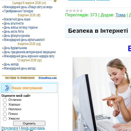
Переглядів:
373
|
Додав:
Тома
|
Безпека в Інтернеті
Наше опитування
Оцените мой сайт
Отлично
Хорошо
Неплохо
Плохо
Ужасно
Результати
|
Архів опитувань